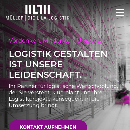
Vordenken. Mitdenken. Umsetzen.
LOGISTIK GESTALTEN
IST UNSERE
LEIDENSCHAFT.
Ihr Partner für logistische Wertschöpfung,
der Sie versteht, klug plant und Ihre
Logistikprojekte konsequent in die
Umsetzung bringt.