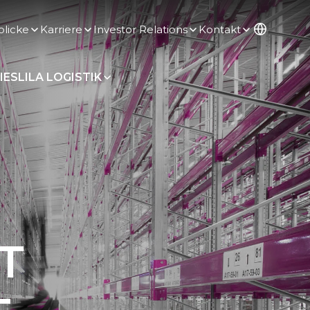
blicke
Karriere
Investor Relations
Kontakt
IES
LILA LOGISTIK
T