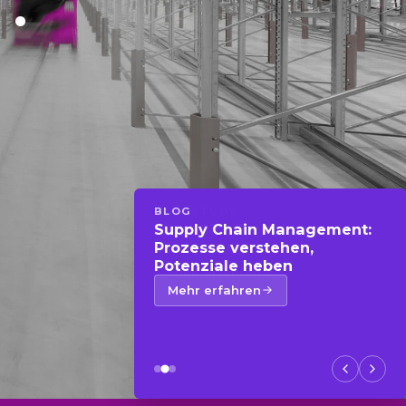
.
BLOG
Supply Chain Management:
Prozesse verstehen,
Potenziale heben
Mehr erfahren