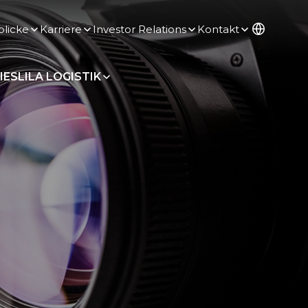
blicke
Karriere
Investor Relations
Kontakt
IES
LILA LOGISTIK