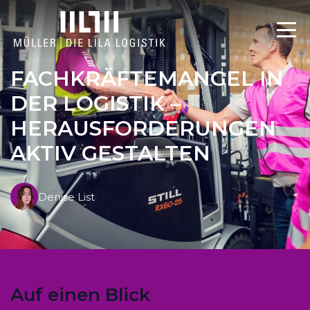
FACHKRÄFTEMANGEL IN
DER LOGISTIK –
HERAUSFORDERUNGEN
AKTIV GESTALTEN
Denise List
Auf einen Blick