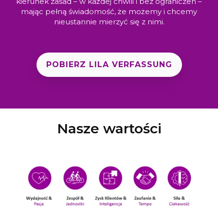
kierunek zasad – w każdej chwili i bez ograniczeń –
mając pełną świadomość, że możemy i chcemy
nieustannie mierzyć się z nimi.
POBIERZ LILA VERFASSUNG
Nasze wartości