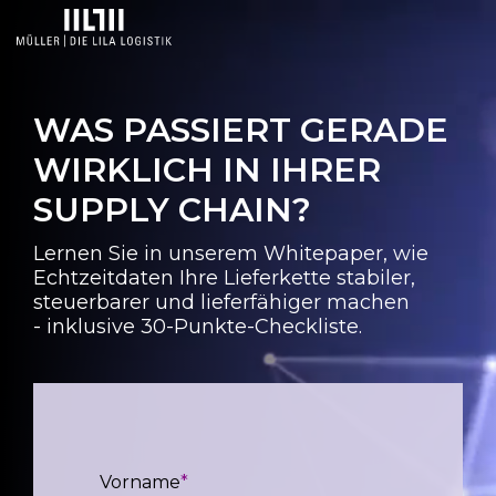
Skip
to
the
main
content.
WAS PASSIERT GERADE
WIRKLICH IN IHRER
SUPPLY CHAIN?
Lernen Sie in unserem Whitepaper, wie
Echtzeitdaten Ihre Lieferkette stabiler,
steuerbarer und lieferfähiger machen
- inklusive 30-Punkte-Checkliste.
Vorname
*