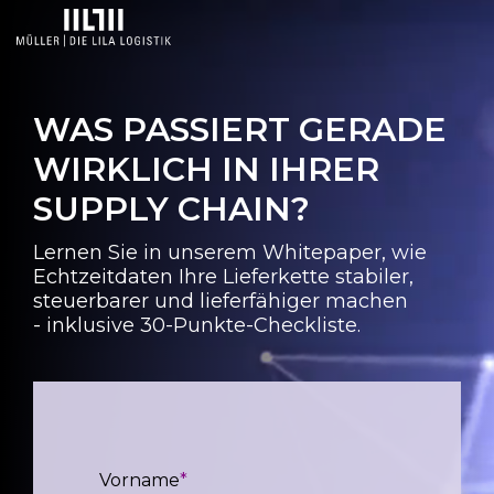
Skip
to
the
main
content.
WAS PASSIERT GERADE
WIRKLICH IN IHRER
SUPPLY CHAIN?
Lernen Sie in unserem Whitepaper, wie
Echtzeitdaten Ihre Lieferkette stabiler,
steuerbarer und lieferfähiger machen
- inklusive 30-Punkte-Checkliste.
Vorname
*